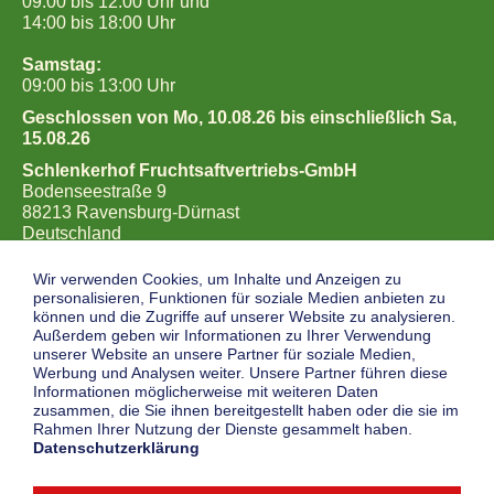
09:00 bis 12:00 Uhr und
14:00 bis 18:00 Uhr
Samstag:
09:00 bis 13:00 Uhr
Geschlossen von Mo, 10.08.26 bis einschließlich Sa,
15.08.26
Schlenkerhof Fruchtsaftvertriebs-GmbH
Bodenseestraße 9
88213 Ravensburg-Dürnast
Deutschland
Telefon: (07546) 52 20
Wir verwenden Cookies, um Inhalte und Anzeigen zu
Telefax: (07546) 14 15
personalisieren, Funktionen für soziale Medien anbieten zu
können und die Zugriffe auf unserer Website zu analysieren.
laden@schlenkerhof
.de
Außerdem geben wir Informationen zu Ihrer Verwendung
unserer Website an unsere Partner für soziale Medien,
Werbung und Analysen weiter. Unsere Partner führen diese
ANFAHRT BERECHNEN
Informationen möglicherweise mit weiteren Daten
zusammen, die Sie ihnen bereitgestellt haben oder die sie im
Rahmen Ihrer Nutzung der Dienste gesammelt haben.
Datenschutzerklärung
AGB/Widerufsbelehrung
Widerrufsformular