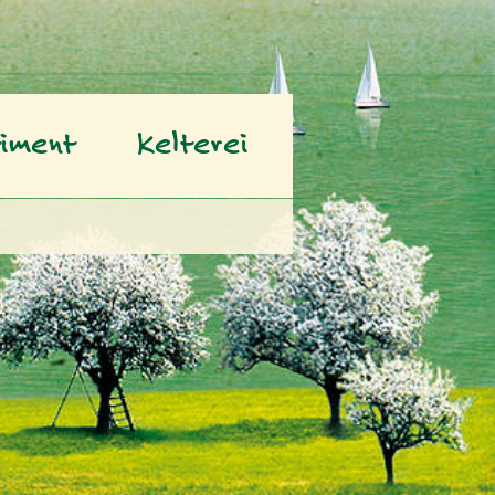
timent
Kelterei